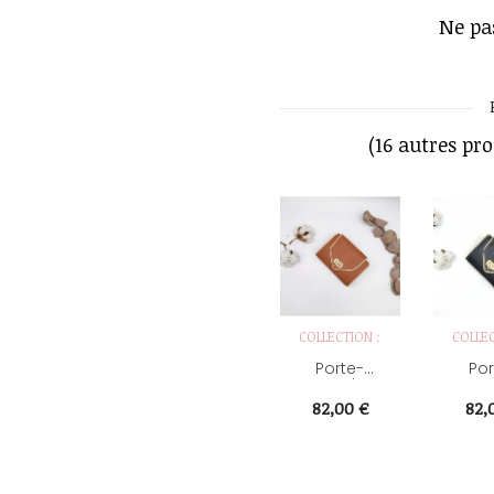
Ne pa
(16 autres pr
COLLECTION :
COLLEC
Porte-
Por
monnaie ex
monna
voto...
vot
Prix
Pri
82,00 €
82,