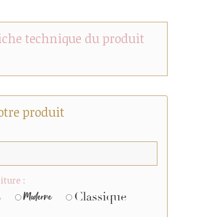
fiche technique du produit
otre produit
iture :
Classique
c
Moderne