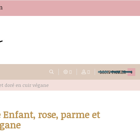
m
MON PANIER
0
t doré en cuir végane
Enfant, rose, parme et
égane