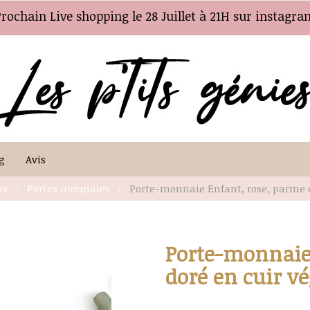
Prochain Live shopping le 28 Juillet à 21H sur instagra
g
Avis
ns
Portes monnaies
Porte-monnaie Enfant, rose, parme e
Porte-monnaie 
doré en cuir v