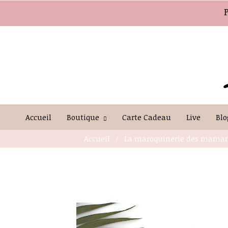
Accueil
Boutique
Carte Cadeau
Live
Blo
Accueil
La maroquinerie des mama