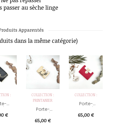
Ne pas repasser
s passer au sèche linge
Produits Apparentés
oduits dans la même catégorie)
TION :
COLLECTION :
COLLECTION :
COLLECTION 
PRINTANIER
te-
Porte-
Porte-
ie ex
monnaie
monnaie
Porte-
o...
Enfant...
Adulte
x
Prix
Prix
monnaie
00 €
65,00 €
79,00 €
Rose,...
enfant,...
Prix
65,00 €