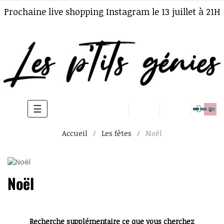
Prochaine live shopping Instagram le 13 juillet à 21H
☰
Basculer
0
la
Accueil
Les fêtes
Noël
navigation
Noël
Recherche supplémentaire ce que vous cherchez