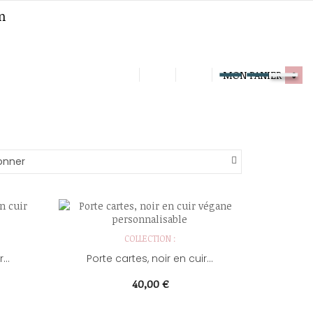
m
MON PANIER
0
onner
COLLECTION :
ir...
Porte cartes, noir en cuir...
Prix
40,00 €