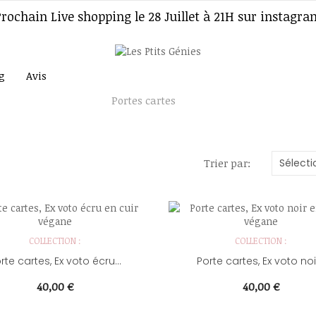
Prochain Live shopping le 28 Juillet à 21H sur instagra
g
Avis
nerie des mamans
Portes cartes
Sélecti
Trier par:
COLLECTION :
COLLECTION :
Porte cartes, Ex voto écru...
Porte cartes, Ex voto no
Prix
Prix
40,00 €
40,00 €