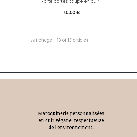
Porte cartes, taupe en cuir...
Prix
40,00 €
Affichage 1-13 of 13 articles
Maroquinerie personnalisées
en cuir végane, respectueuse
de l’environnement.