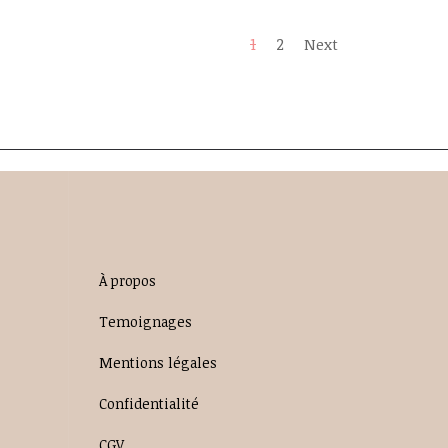
1
2
Next
À propos
Temoignages
Mentions légales
Confidentialité
CGV