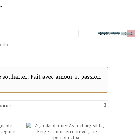
m
MON PANIER
0
nda
e souhaiter. Fait avec amour et passion
onner