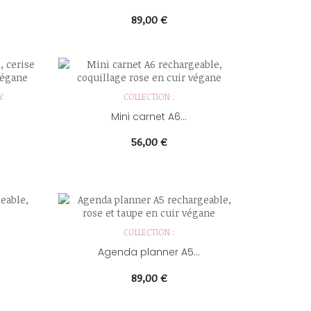
Prix
89,00 €
Y
COLLECTION :
Mini carnet A6...
Prix
56,00 €
COLLECTION :
Agenda planner A5...
Prix
89,00 €