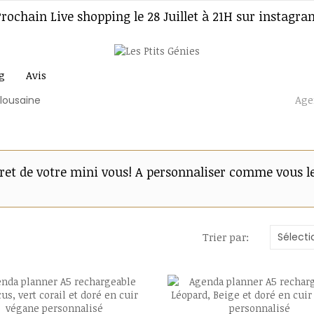
Prochain Live shopping le 28 Juillet à 21H sur instagra
g
Avis
Accueil
La maroquinerie des mamans
Age
cret de votre mini vous! A personnaliser comme vous l
Sélecti
Trier par: