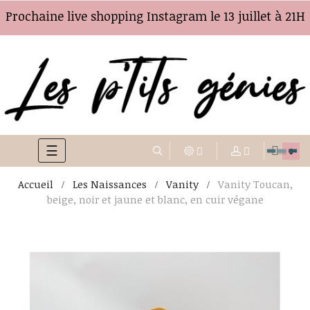
Prochaine live shopping Instagram le 13 juillet à 21H
☰
Basculer
0
la
Accueil
Les Naissances
Vanity
Vanity Toucan,
navigation
beige, noir et jaune et blanc, en cuir végane