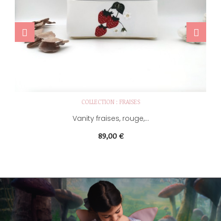
‹
›
COLLECTION : FRAISES
Vanity fraises, rouge,...
Prix
89,00 €