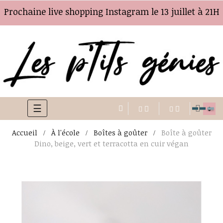
Prochaine live shopping Instagram le 13 juillet à 21H
☰
Basculer
0
la
Accueil
À l'école
Boîtes à goûter
Boîte à goûter
navigation
Dino, beige, vert et terracotta en cuir végan