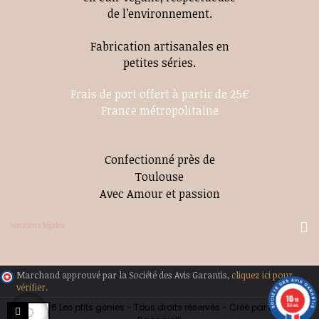
de l’environnement.
Fabrication artisanales en
petites séries.
Frais de port offert à partir de 25€
France métropolitaine
Confectionné près de
Toulouse
Avec Amour et passion
Mentions légales
Marchand approuvé par la Société des Avis Garantis,
cliquez ici pour
vérifier
.
10
/10
© 2026 Les ptits genies - Tous droits réservés - Créé par Elodie
556 avis