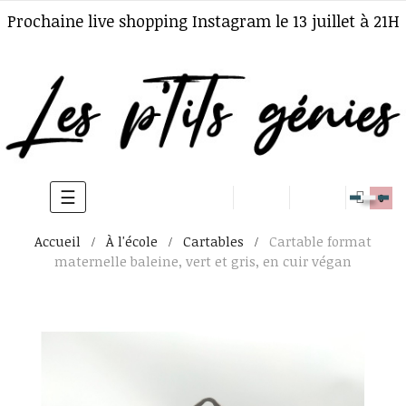
Prochaine live shopping Instagram le 13 juillet à 21H
☰
Basculer
0
la
Accueil
À l'école
Cartables
Cartable format
navigation
maternelle baleine, vert et gris, en cuir végan