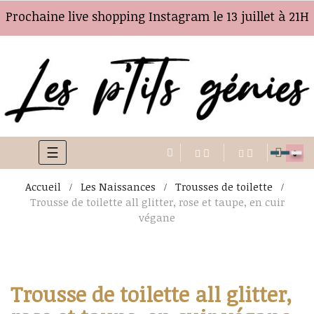
Prochaine live shopping Instagram le 13 juillet à 21H
☰
Basculer
0
la
Accueil
Les Naissances
Trousses de toilette
navigation
Trousse de toilette all glitter, rose et taupe, en cuir
végane
Trousse de toilette all glitter,