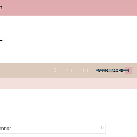
m
MON PANIER
0
onner