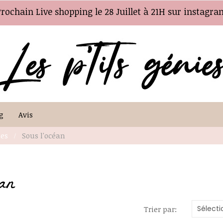
Prochain Live shopping le 28 Juillet à 21H sur instagra
g
Avis
es
Sous l'océan
an
Sélecti
Trier par: