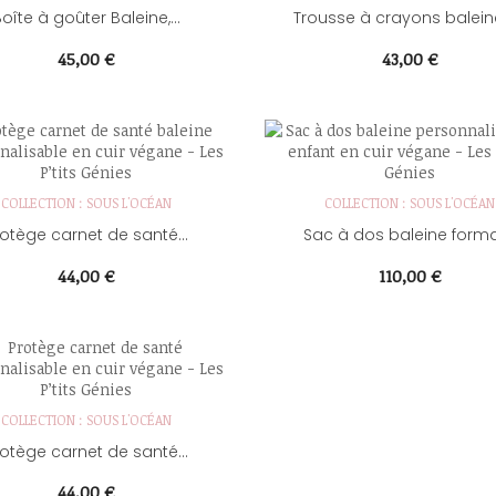
oîte à goûter Baleine,...
Trousse à crayons baleinee
Prix
Prix
45,00 €
43,00 €
COLLECTION : SOUS L'OCÉAN
COLLECTION : SOUS L'OCÉAN
otège carnet de santé...
Sac à dos baleine format
Prix
Prix
44,00 €
110,00 €
COLLECTION : SOUS L'OCÉAN
otège carnet de santé...
Prix
44,00 €