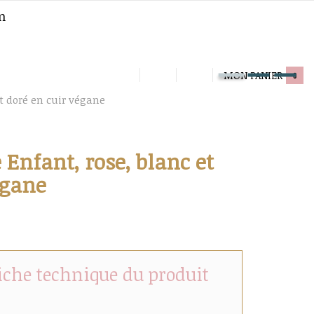
m
MON PANIER
0
t doré en cuir végane
Enfant, rose, blanc et
égane
fiche technique du produit