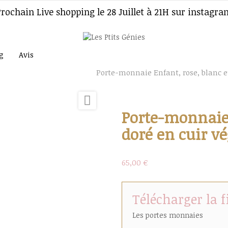
Prochain Live shopping le 28 Juillet à 21H sur instagra
g
Avis
ns
Portes monnaies
Porte-monnaie Enfant, rose, blanc e

Porte-monnaie 
doré en cuir v
65,00 €
Télécharger la 
Les portes monnaies