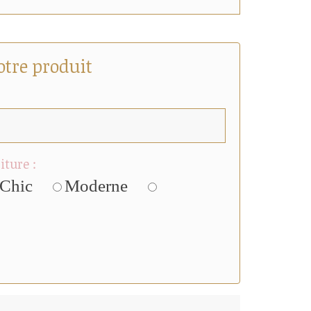
otre produit
iture :
Chic
Moderne